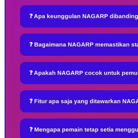
❓ Apa keunggulan NAGARP dibanding pl
❓ Bagaimana NAGARP memastikan statu
❓ Apakah NAGARP cocok untuk pemula 
❓ Fitur apa saja yang ditawarkan NAG
❓ Mengapa pemain tetap setia mengg