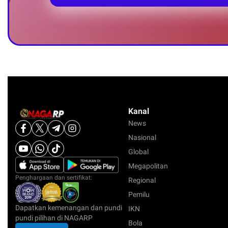
Kanal
News
Nasional
Global
Megapolitan
Penghargaan dan sertifikat:
Regional
Pemilu
Dapatkan kemenangan dan pundi
IKN
pundi pilihan di NAGARP
Bola