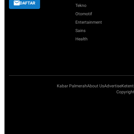
DAFTAR
Tekno
Otomotif
Entertainment
Sains
Health
Kabar Palmerah
About Us
Advertise
Keten
Copyright