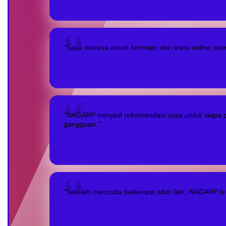
“Saya merasa aman bermain slot resmi online sete
“NAGARP menjadi rekomendasi saya untuk siapa pu
gangguan.”
“Setelah mencoba beberapa situs lain, NAGARP teta