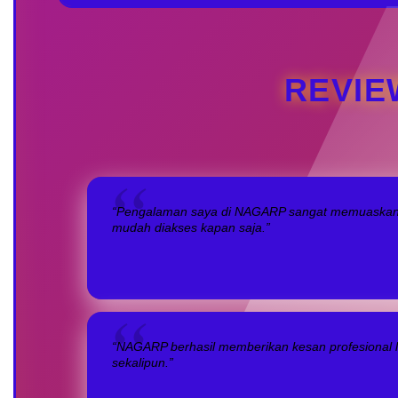
REVIE
“Pengalaman saya di NAGARP sangat memuaskan ka
mudah diakses kapan saja.”
“NAGARP berhasil memberikan kesan profesional l
sekalipun.”